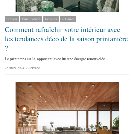
Cloison
Faux plafond
Isolation
+ 1 more
Comment rafraîchir votre intérieur avec
les tendances déco de la saison printanière
?
Le printemps est là, apportant avec lui une énergie renouvelée …
A
25 mars 2024
Servane
u
t
h
o
r