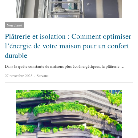
Non classé
Plâtrerie et isolation : Comment optimiser
l’énergie de votre maison pour un confort
durable
Dans la quête constante de maisons plus écoénergétiques, la plâtrerie …
A
27 novembre 2023
Servane
u
t
h
o
r