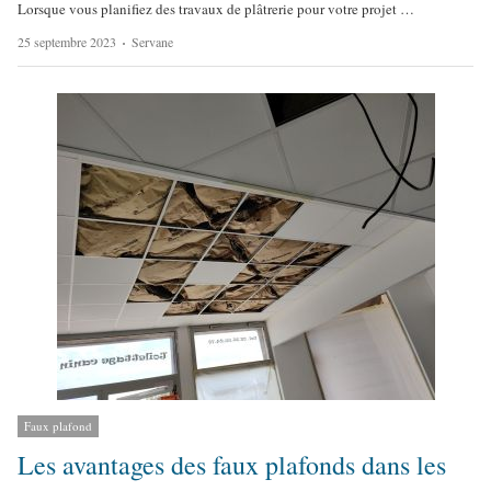
Lorsque vous planifiez des travaux de plâtrerie pour votre projet …
A
25 septembre 2023
Servane
u
t
h
o
r
Faux plafond
Les avantages des faux plafonds dans les