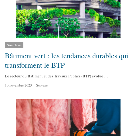
Non classé
Bâtiment vert : les tendances durables qui
transforment le BTP
Le secteur du Bâtiment et des Travaux Publics (BTP) évolue …
A
10 novembre 2023
Servane
u
t
h
o
r