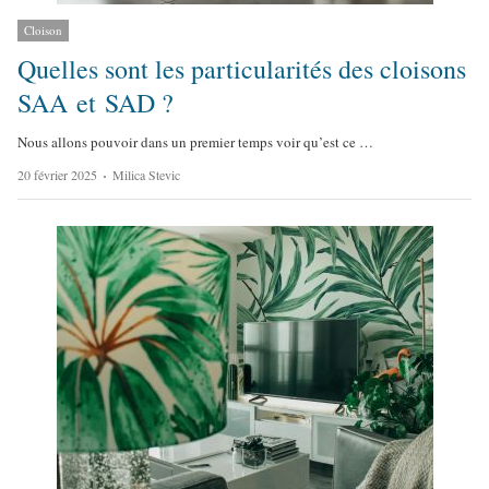
Cloison
Quelles sont les particularités des cloisons
SAA et SAD ?
Nous allons pouvoir dans un premier temps voir qu’est ce …
A
20 février 2025
Milica Stevic
u
t
h
o
r