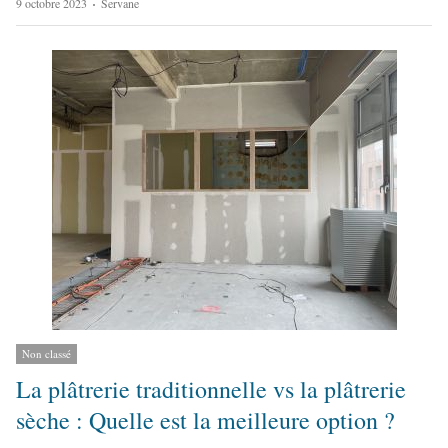
A
9 octobre 2023
Servane
u
t
h
o
r
Non classé
La plâtrerie traditionnelle vs la plâtrerie
sèche : Quelle est la meilleure option ?