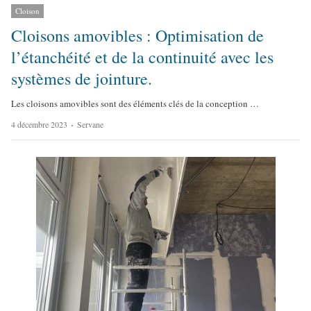
Cloison
Cloisons amovibles : Optimisation de
l’étanchéité et de la continuité avec les
systèmes de jointure.
Les cloisons amovibles sont des éléments clés de la conception …
A
4 décembre 2023
Servane
u
t
h
o
r