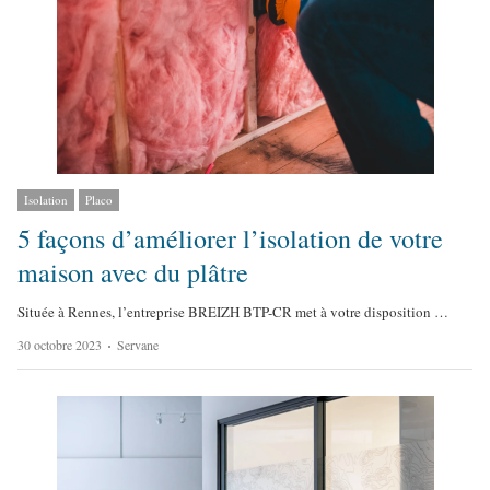
Isolation
Placo
5 façons d’améliorer l’isolation de votre
maison avec du plâtre
Située à Rennes, l’entreprise BREIZH BTP-CR met à votre disposition …
A
30 octobre 2023
Servane
u
t
h
o
r