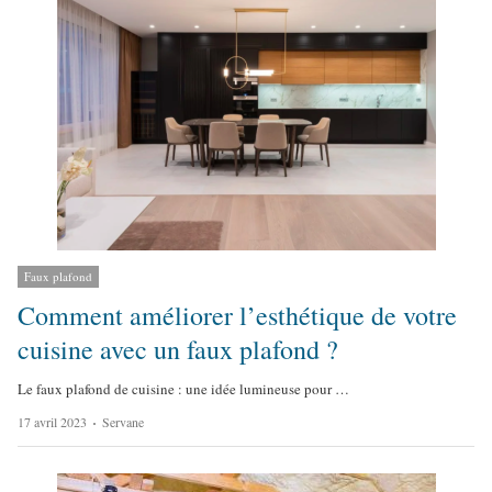
r
Faux plafond
Comment améliorer l’esthétique de votre
cuisine avec un faux plafond ?
Le faux plafond de cuisine : une idée lumineuse pour …
A
17 avril 2023
Servane
u
t
h