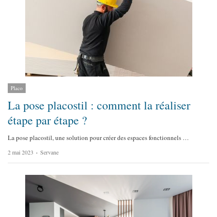
Placo
La pose placostil : comment la réaliser
étape par étape ?
La pose placostil, une solution pour créer des espaces fonctionnels …
A
2 mai 2023
Servane
u
t
h
o
r