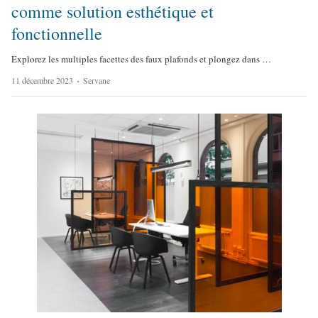
comme solution esthétique et
fonctionnelle
Explorez les multiples facettes des faux plafonds et plongez dans …
A
11 décembre 2023
Servane
u
t
h
o
r