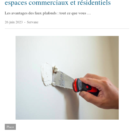
espaces commerciaux et résidentiels
Les avantages des faux plafonds : tout ce que vous …
A
26 juin 2023
Servane
u
t
h
o
r
Placo