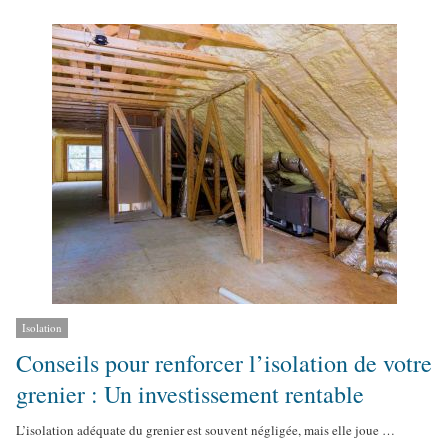
t
h
o
r
Isolation
Conseils pour renforcer l’isolation de votre
grenier : Un investissement rentable
L’isolation adéquate du grenier est souvent négligée, mais elle joue …