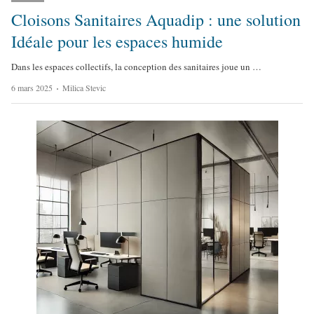
Cloisons Sanitaires Aquadip : une solution
Idéale pour les espaces humide
Dans les espaces collectifs, la conception des sanitaires joue un …
A
6 mars 2025
Milica Stevic
u
t
h
o
r