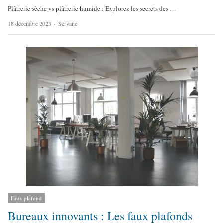
Plâtrerie sèche vs plâtrerie humide : Explorez les secrets des …
A
18 décembre 2023
Servane
u
t
h
o
r
Faux plafond
Bureaux innovants : Les faux plafonds