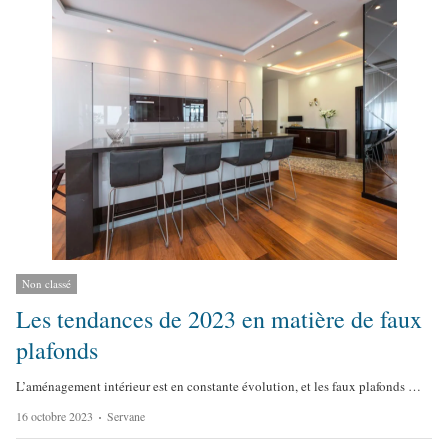
o
r
Non classé
Les tendances de 2023 en matière de faux
plafonds
L’aménagement intérieur est en constante évolution, et les faux plafonds …
A
16 octobre 2023
Servane
u