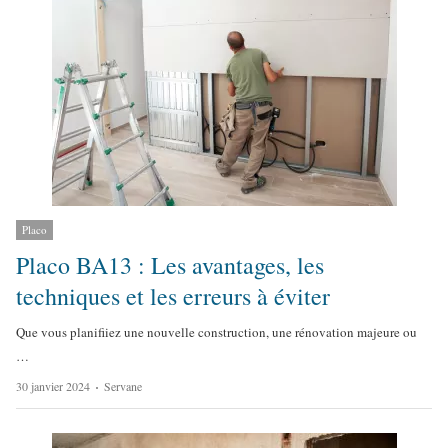
Placo
Placo BA13 : Les avantages, les
techniques et les erreurs à éviter
Que vous planifiiez une nouvelle construction, une rénovation majeure ou
…
A
30 janvier 2024
Servane
u
t
h