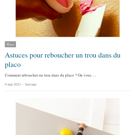
Placo
Astuces pour reboucher un trou dans du
placo
Comment reboucher un trou dans du placo ? On vous …
A
9 mai 2023
Servane
u
t
h
o
r