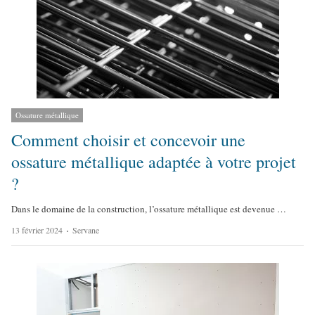
Ossature métallique
Comment choisir et concevoir une
ossature métallique adaptée à votre projet
?
Dans le domaine de la construction, l’ossature métallique est devenue …
A
13 février 2024
Servane
u
t
h
o
r