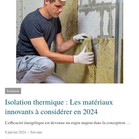
h
o
r
Isolation
Isolation thermique : Les matériaux
innovants à considérer en 2024
L’efficacité énergétique est devenue un enjeu majeur dans la conception …
A
8 janvier 2024
Servane
u