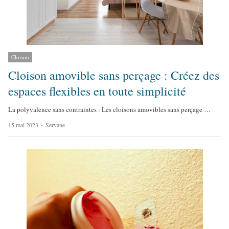
Cloison
Cloison amovible sans perçage : Créez des
espaces flexibles en toute simplicité
La polyvalence sans contraintes : Les cloisons amovibles sans perçage …
A
15 mai 2023
Servane
u
t
h
o
r