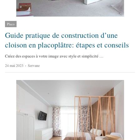
Placo
Guide pratique de construction d’une
cloison en placoplâtre: étapes et conseils
Créez des espaces à votre image avec style et simplicité …
A
24 mai 2023
Servane
u
t
h
o
r