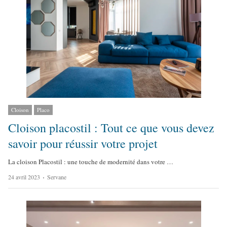
Cloison
Placo
Cloison placostil : Tout ce que vous devez
savoir pour réussir votre projet
La cloison Placostil : une touche de modernité dans votre …
A
24 avril 2023
Servane
u
t
h
o