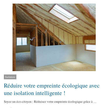
t
h
o
r
Isolation
Réduire votre empreinte écologique avec
une isolation intelligente !
Soyez un éco-citoyen : Réduisez votre empreinte écologique grâce à …