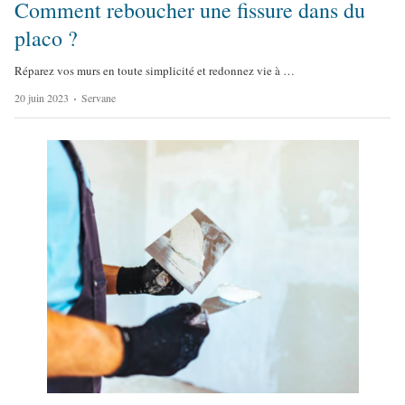
Comment reboucher une fissure dans du
placo ?
Réparez vos murs en toute simplicité et redonnez vie à …
A
20 juin 2023
Servane
u
t
h
o
r