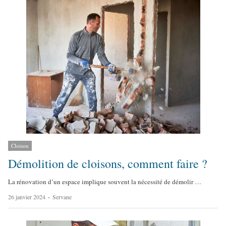
o
r
Cloison
Démolition de cloisons, comment faire ?
La rénovation d’un espace implique souvent la nécessité de démolir …
A
26 janvier 2024
Servane
u
t