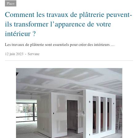
Placo
Comment les travaux de plâtrerie peuvent-
ils transformer l’apparence de votre
intérieur ?
Les travaux de plâtrerie sont essentiels pour créer des intérieurs …
A
12 juin 2023
Servane
u
t
h
o
r