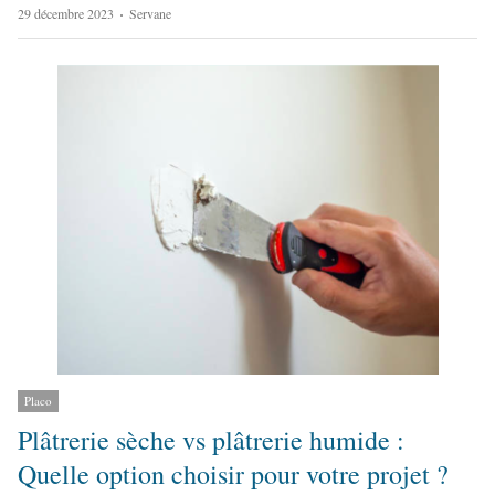
A
29 décembre 2023
Servane
u
t
h
o
r
Placo
Plâtrerie sèche vs plâtrerie humide :
Quelle option choisir pour votre projet ?