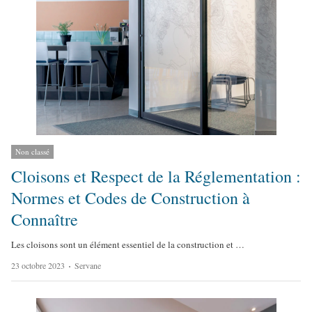
Non classé
Cloisons et Respect de la Réglementation :
Normes et Codes de Construction à
Connaître
Les cloisons sont un élément essentiel de la construction et …
A
23 octobre 2023
Servane
u
t
h