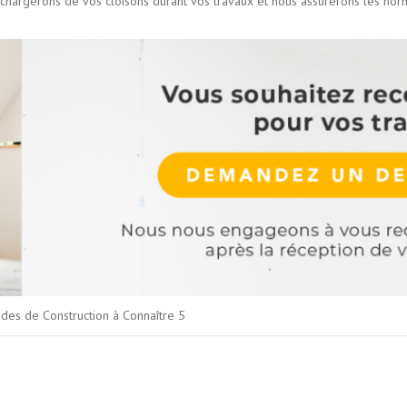
chargerons de vos cloisons durant vos travaux et nous assurerons les norm
des de Construction à Connaître 5