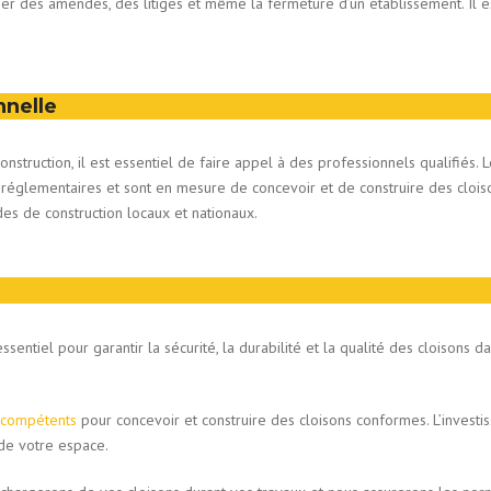
ner des amendes, des litiges et même la fermeture d’un établissement. Il 
nnelle
truction, il est essentiel de faire appel à des professionnels qualifiés. Le
églementaires et sont en mesure de concevoir et de construire des clois
s de construction locaux et nationaux.
entiel pour garantir la sécurité, la durabilité et la qualité des cloisons 
 compétents
pour concevoir et construire des cloisons conformes. L’invest
 de votre espace.