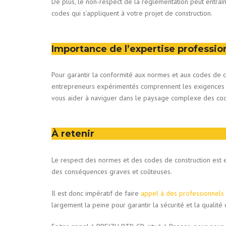
De plus, le non-respect de la réglementation peut entraî
codes qui s’appliquent à votre projet de construction.
Importance de l’expertise professio
Pour garantir la conformité aux normes et aux codes de cons
entrepreneurs expérimentés comprennent les exigences r
vous aider à naviguer dans le paysage complexe des code
À retenir
Le respect des normes et des codes de construction est ess
des conséquences graves et coûteuses.
Il est donc impératif de faire
appel à des professionnels
largement la peine pour garantir la sécurité et la qualité