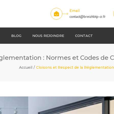
Email
contact@breizhbtp-cr.fr
S
BLOG
NOUS REJOINDRE
CONTACT
églementation : Normes et Codes de C
ns
Accueil
Cloisons et Respect de la Réglementation
e
nd