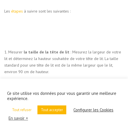
Les
étapes
à suivre sont les suivantes :
1. Mesurer
la taille de la tête de lit
: Mesurez la largeur de votre
lit et déterminez la hauteur souhaitée de votre tête de lit. La taille
standard pour une tête de lit est de la même largeur que le lit,
environ 90 cm de hauteur.
Ce site utilise vos données pour vous garantir une meilleure
expérience.
Configurer les Cookies
Tout refuser
Tout accepter
2. Acheter le
matériel nécessaire
: Achetez les matériaux
En savoir +
nécessaires à la construction de votre tête de lit en placo, y compris
le placo, les rails métalliques, les vis et les chevilles.