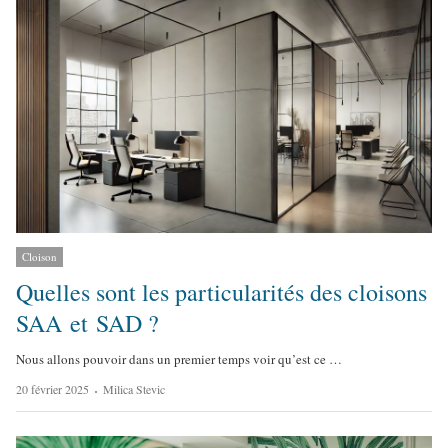
h
o
r
Cloison
Quelles sont les particularités des cloisons
SAA et SAD ?
Nous allons pouvoir dans un premier temps voir qu’est ce …
A
20 février 2025
Milica Stevic
u
t