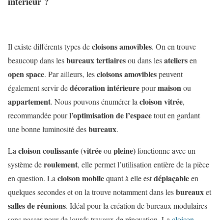
intérieur ?
cloisons amovibles
Il existe différents types de
. On en trouve
bureaux tertiaires
ateliers
beaucoup dans les
ou dans les
en
open space
cloisons amovibles
. Par ailleurs, les
peuvent
décoration intérieure
maison
également servir de
pour
ou
appartement
cloison vitrée
. Nous pouvons énumérer la
,
l’optimisation de l’espace
recommandée pour
tout en gardant
bureaux
une bonne luminosité des
.
cloison coulissante
vitrée
pleine)
La
(
ou
fonctionne avec un
roulement
système de
, elle permet l’utilisation entière de la pièce
cloison mobile
déplaçable
en question. La
quant à elle est
en
bureaux
quelques secondes et on la trouve notamment dans les
et
salles de réunions
. Idéal pour la création de bureaux modulaires
sans passer pour de lourds travaux de rénovation. La
cloison