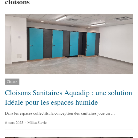
cloisons
Cloison
Cloisons Sanitaires Aquadip : une solution
Idéale pour les espaces humide
Dans les espaces collectifs, la conception des sanitaires joue un …
A
6 mars 2025
Milica Stevic
u
t