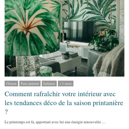
h
o
r
Cloison
Faux plafond
Isolation
+ 1 more
Comment rafraîchir votre intérieur avec
les tendances déco de la saison printanière
?
Le printemps est là, apportant avec lui une énergie renouvelée …