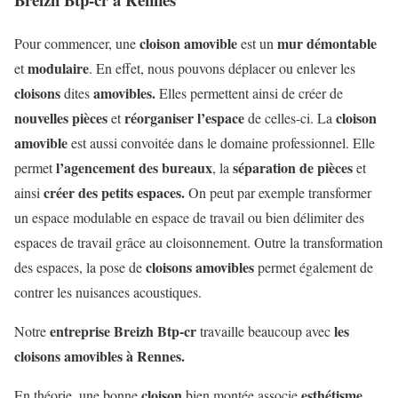
cloison amovible
mur démontable
Pour commencer, une
est un
modulaire
et
. En effet, nous pouvons déplacer ou enlever les
cloisons
amovibles.
dites
Elles permettent ainsi de créer de
nouvelles pièces
réorganiser l’espace
cloison
et
de celles-ci. La
amovible
est aussi convoitée dans le domaine professionnel. Elle
l’agencement des bureaux
séparation de pièces
permet
, la
et
créer des petits espaces.
ainsi
On peut par exemple transformer
un espace modulable en espace de travail ou bien délimiter des
espaces de travail grâce au cloisonnement. Outre la transformation
cloisons amovibles
des espaces, la pose de
permet également de
contrer les nuisances acoustiques.
entreprise
Breizh Btp-cr
les
Notre
travaille beaucoup avec
cloisons amovibles à Rennes.
cloison
esthétisme,
En théorie, une bonne
bien montée associe