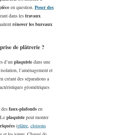
pièce
Poser des
en question.
travaux
rant dans les
rénover les bureaux
haitent
prise de plâtrerie ?
plaquiste
es d’un
dans une
’isolation, l’aménagement et
en créant des séparations a
ractéristiques géométriques
faux-plafonds
 des
en
plaquiste
. Le
peut monter
riquées
(
plâtre
,
cloisons
sse et les jointe. Chargé de