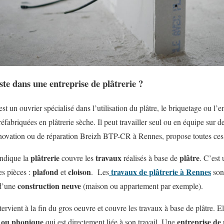
te dans une entreprise de plâtrerie ?
st un ouvrier spécialisé dans l’utilisation du plâtre, le briquetage ou l’e
fabriquées en plâtrerie sèche. Il peut travailler seul ou en équipe sur d
novation ou de réparation Breizh BTP-CR à Rennes, propose toutes ces 
plâtrerie
travaux
plâtre
indique la
couvre les
réalisés à base de
. C’est
plafond
cloison
travaux de plâtrerie à Rennes
es pièces :
et
. Les
sont
construction neuve
 d’une
(maison ou appartement par exemple).
tervient à la fin du gros oeuvre et couvre les travaux à base de plâtre. Ell
e ou phonique
entreprise de 
qui est directement liée à son travail. Une