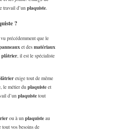
plaquiste
e travail d’un
.
quiste ?
 vu précédemment que le
 panneaux
matériaux
et des
plâtrier
e
, il est le spécialiste
lâtrier
exige tout de même
plaquiste
e, le métier du
et
plaquiste
avail d’un
tout
rier
plaquiste
ou à un
au
 tout vos besoins de