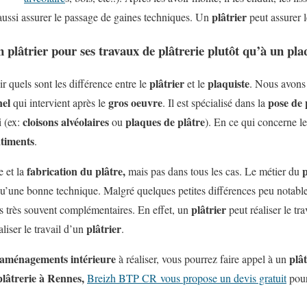
plâtrier
t aussi assurer le passage de gaines techniques. Un
peut assurer l
n plâtrier pour ses travaux de plâtrerie plutôt qu’à un pla
plâtrier
plaquiste
r quels sont les différence entre le
et le
. Nous avons
nel
gros
oeuvre
pose de
qui intervient après le
. Il est spécialisé dans la
cloisons alvéolaires
plaques de plâtre
i (ex:
ou
). En ce qui concerne l
timents
.
fabrication du plâtre,
p
e et la
mais pas dans tous les cas. Le métier du
 qu’une bonne technique. Malgré quelques petites différences peu notabl
plâtrier
s très souvent complémentaires. En effet, un
peut réaliser le tr
plâtrier
liser le travail d’un
.
’aménagements intérieure
plât
à réaliser, vous pourrez faire appel à un
plâtrerie à Rennes,
Breizh BTP CR vous propose un devis gratuit
pour