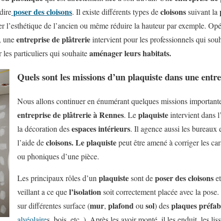
poser des cloisons
cloisons
dire
. Il existe différents types de
suivant la
r l’esthétique de l’ancien ou même réduire la hauteur par exemple. Opé
entreprise de plâtrerie
, une
intervient pour les professionnels qui sou
aménager leurs habitats.
les particuliers qui souhaite
Quels sont les missions d’un plaquiste dans une entre
Nous allons continuer en énumérant quelques missions important
entreprise de plâtrerie à Rennes
plaquiste
. Le
intervient dans l
espaces intérieurs
la décoration des
. Il agence aussi les bureaux 
cloisons. Le plaquiste
l’aide de
peut être amené à corriger les ca
ou phoniques d’une pièce.
plaquiste
poser des cloisons
Les principaux rôles d’un
sont de
et
l’isolation
veillant a ce que
soit correctement placée avec la pose
mur
plafond
sol
plaques préfab
sur différentes surface (
,
ou
) des
alvéolaire
s, bois, etc..). Après les avoir monté, il les enduit, les li